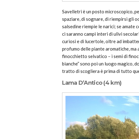
Savelletri è un posto microscopico, per
spaziare, di sognare, di riempirsi gli 
salsedine riempie le narici; se amate 
ci saranno campi interi di ulivi secolari,
curiosi e di lucertole, oltre ad imbatt
profumo delle piante aromatiche, ma a
finocchietto selvatico – i semi di finoc
bianche” sono poi un luogo magico, dov
tratto di scogliera è prima di tutto que
Lama D’Antico (4 km)