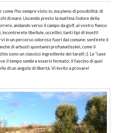
 come l’ho sempre visto io, ma pieno di possibilità: di
occhi di mare. Uscendo presto la mattina l’odore della
correre, andando verso il campo da golf, al vostro fianco
 incontrerete libellule, uccellini, tanti tipi di insetti
ervi in un percorso odoroso fuori dal comune: sentirete il
nche di arbusti spontanei profumatissimi, come il
chio sono un classico ingrediente dei taralli ;). Le “case
e il tempo sembra essersi fermato: il fascino di quel
llo di un angolo di libertà. Vi invito a provare!