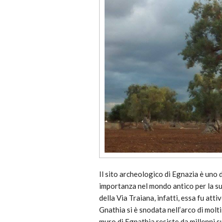
Il sito archeologico di Egnazia è uno d
importanza nel mondo antico per la su
della Via Traiana, infatti, essa fu atti
Gnathia si è snodata nell’arco di molti
muro di Egnathia resiste da millenni sul